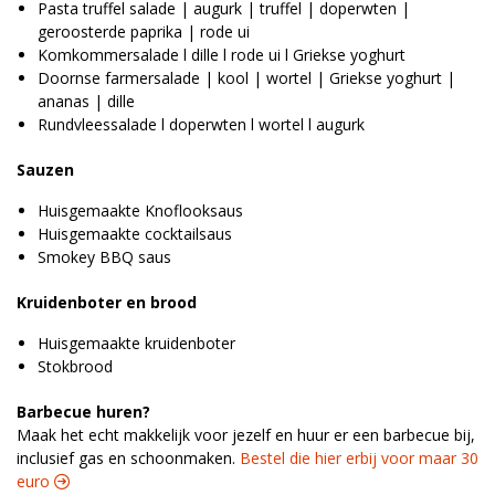
Pasta truffel salade | augurk | truffel | doperwten |
geroosterde paprika | rode ui
Komkommersalade l dille l rode ui l Griekse yoghurt
Doornse farmersalade | kool | wortel | Griekse yoghurt |
ananas | dille
Rundvleessalade l doperwten l wortel l augurk
Sauzen
Huisgemaakte Knoflooksaus
Huisgemaakte cocktailsaus
Smokey BBQ saus
Kruidenboter en brood
Huisgemaakte kruidenboter
Stokbrood
Barbecue huren?
Maak het echt makkelijk voor jezelf en huur er een barbecue bij,
inclusief gas en schoonmaken.
Bestel die hier erbij voor maar 30
euro 