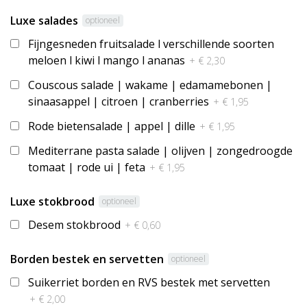
Luxe salades
optioneel
Fijngesneden fruitsalade l verschillende soorten
meloen l kiwi l mango l ananas
+ € 2,30
Couscous salade | wakame | edamamebonen |
sinaasappel | citroen | cranberries
+ € 1,95
Rode bietensalade | appel | dille
+ € 1,95
Mediterrane pasta salade | olijven | zongedroogde
tomaat | rode ui | feta
+ € 1,95
Luxe stokbrood
optioneel
Desem stokbrood
+ € 0,60
Borden bestek en servetten
optioneel
Suikerriet borden en RVS bestek met servetten
+ € 2,00