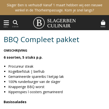
Slager Ben is verhuisd! Vanaf 1 maart hebben wij een nieuwe
winkel in de Thorheimpassage. Kom je snel langs?
MAND
ZOEKEN
MENU
BBQ Compleet pakket
OMSCHRIJVING
6 soorten, 5 stuks p.p.
Procureur steak
Kogelbiefstuk | biefrub
Gemarineerde spareribs l ketjap lak
100% runderburger van de slager
Knapperige BBQ worst
Kippenspies l oosters gemarineerd
Basissalades