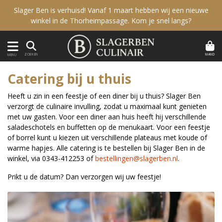
Slager Ben is verhuisd! Vanaf 1 maart hebben wij een nieuwe
winkel in de Thorheimpassage. Kom je snel langs?
MAND
ZOEKEN
MENU
Catering bij u thuis
Heeft u zin in een feestje of een diner bij u thuis? Slager Ben
verzorgt de culinaire invulling, zodat u maximaal kunt genieten
met uw gasten. Voor een diner aan huis heeft hij verschillende
saladeschotels en buffetten op de menukaart. Voor een feestje
of borrel kunt u kiezen uit verschillende plateaus met koude of
warme hapjes. Alle catering is te bestellen bij Slager Ben in de
winkel, via 0343-412253 of
bestellingen@slagerben.nl
.
Prikt u de datum? Dan verzorgen wij uw feestje!