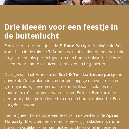
Drie ideeën voor een feestje in
de buitenlucht
Een lekker stoer feestje is de
T-Bone Party
met privé kok. Ben
komt bij u in de tuin de T-Bone steaks afsnijden op een hakblok
en grilt de steaks perfect gaar op een houtskoolvuurtje. U hoeft
alleen maar aan te schuiven, te relaxen en te genieten.
Overgewaaid uit Amerika: de
Surf & Turf barbecue party
met
privé kok. De combinatie van mooie sappige rib eye steaks en
grote gamba’s, eigen gemaakte knoflooksaus, salades en
andere extra’s is ongeëvenaard lekker. En luxe: Ben komt de
persoonlijk bij u grillen in de tuin op een houtskoolvuurtje. Een
zorgeloze avond.
Een orgineel thema voor een feestje in de winter is de
Après
Ski party
. Met vrienden en familie gezellig in skikleding, moon
boots en vrolijke skimutsen buiten rond een vuurtje genieten