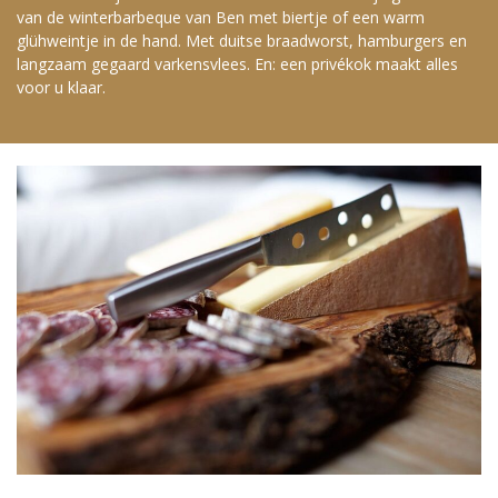
van de winterbarbeque van Ben met biertje of een warm
glühweintje in de hand. Met duitse braadworst, hamburgers en
langzaam gegaard varkensvlees. En: een privékok maakt alles
voor u klaar.