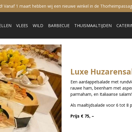
sd! Vanaf 1 maart hebben wij een nieuwe winkel in de Thorheimpassag
ELLEN
VLEES
WILD
BARBECUE
THUISMAALTIJDEN
CATERI
Luxe Huzarensa
Een aardappelsalade met rundvle
rauwe ham, beenham met asperg
parmaham, en Italiaanse salami’s
Als maaltijdsalade voor 6 tot 8 
Prijs € 75, –