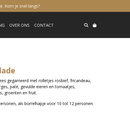
e. Kom je snel langs?
NG
OVER ONS
CONTACT
lade
es gegarneerd met rolletjes rosbief, fricandeau,
es, paté, gevulde eieren en tomaatjes,
, groenten en fruit.
personen, als borrelhapje voor 10 tot 12 personen.