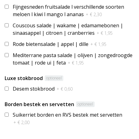
Fijngesneden fruitsalade l verschillende soorten
meloen l kiwi l mango l ananas
+ € 2,30
Couscous salade | wakame | edamamebonen |
sinaasappel | citroen | cranberries
+ € 1,95
Rode bietensalade | appel | dille
+ € 1,95
Mediterrane pasta salade | olijven | zongedroogde
tomaat | rode ui | feta
+ € 1,95
Luxe stokbrood
optioneel
Desem stokbrood
+ € 0,60
Borden bestek en servetten
optioneel
Suikerriet borden en RVS bestek met servetten
+ € 2,00