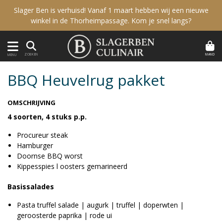
Slager Ben is verhuisd! Vanaf 1 maart hebben wij een nieuwe
winkel in de Thorheimpassage. Kom je snel langs?
MAND
ZOEKEN
MENU
BBQ Heuvelrug pakket
OMSCHRIJVING
4 soorten, 4 stuks p.p.
Procureur steak
Hamburger
Doornse BBQ worst
Kippesspies l oosters gemarineerd
Basissalades
Pasta truffel salade | augurk | truffel | doperwten |
geroosterde paprika | rode ui