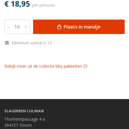
€ 18,95
per persoon
Plaats in mandje
–
+
Minimum aantal is 10.
Bekijk meer uit de collectie bbq pakketten
SLAGERBEN CULINAIR
Thorheimpassage 4 a
3941ET Doorn