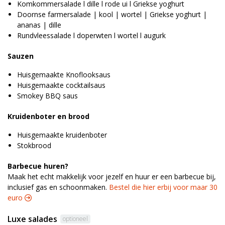
Komkommersalade l dille l rode ui l Griekse yoghurt
Doornse farmersalade | kool | wortel | Griekse yoghurt |
ananas | dille
Rundvleessalade l doperwten l wortel l augurk
Sauzen
Huisgemaakte Knoflooksaus
Huisgemaakte cocktailsaus
Smokey BBQ saus
Kruidenboter en brood
Huisgemaakte kruidenboter
Stokbrood
Barbecue huren?
Maak het echt makkelijk voor jezelf en huur er een barbecue bij,
inclusief gas en schoonmaken.
Bestel die hier erbij voor maar 30
euro 
Luxe salades
optioneel