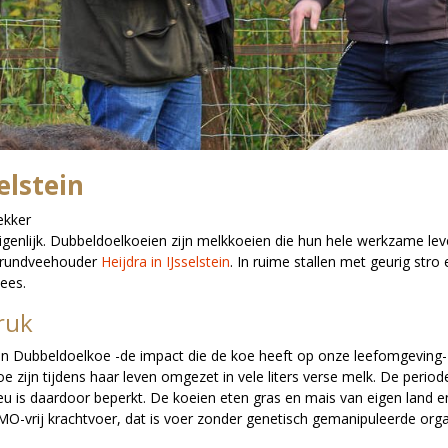
elstein
ekker
eigenlijk. Dubbeldoelkoeien zijn melkkoeien die hun hele werkzame le
e rundveehouder
Heijdra in IJsselstein
. In ruime stallen met geurig stro 
lees.
ruk
 Dubbeldoelkoe -de impact die de koe heeft op onze leefomgeving- is
e zijn tijdens haar leven omgezet in vele liters verse melk. De period
u is daardoor beperkt. De koeien eten gras en mais van eigen land e
MO-vrij krachtvoer, dat is voer zonder genetisch gemanipuleerde org