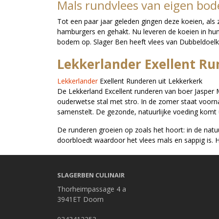
Mals rundvlees van eigen bo
Tot een paar jaar geleden gingen deze koeien, als
hamburgers en gehakt. Nu leveren de koeien in hu
bodem op. Slager Ben heeft vlees van Dubbeldoelko
Lekkerlander Exellent R
Lekkerlander
Exellent Runderen uit Lekkerkerk
De Lekkerland Excellent runderen van boer Jasper M
ouderwetse stal met stro. In de zomer staat voornam
samenstelt. De gezonde, natuurlijke voeding komt 
De runderen groeien op zoals het hoort: in de natu
doorbloedt waardoor het vlees mals en sappig is. 
SLAGERBEN CULINAIR
Thorheimpassage 4 a
3941ET Doorn