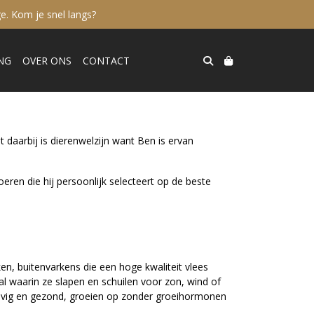
e. Kom je snel langs?
NG
OVER ONS
CONTACT
 daarbij is dierenwelzijn want Ben is ervan
eren die hij persoonlijk selecteert op de beste
en, buitenvarkens die een hoge kwaliteit vlees
al waarin ze slapen en schuilen voor zon, wind of
stevig en gezond, groeien op zonder groeihormonen