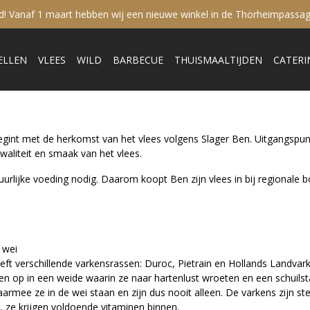
sd! Vanaf 1 maart hebben wij een nieuwe winkel in de Thorheimpassag
ELLEN
VLEES
WILD
BARBECUE
THUISMAALTIJDEN
CATERI
egint met de herkomst van het vlees volgens Slager Ben. Uitgangspunt
waliteit en smaak van het vlees.
rlijke voeding nodig. Daarom koopt Ben zijn vlees in bij regionale bo
 wei
eft verschillende varkensrassen: Duroc, Pietrain en Hollands Landvark
ten op in een weide waarin ze naar hartenlust wroeten en een schuilst
rmee ze in de wei staan en zijn dus nooit alleen. De varkens zijn 
ig, ze krijgen voldoende vitaminen binnen.