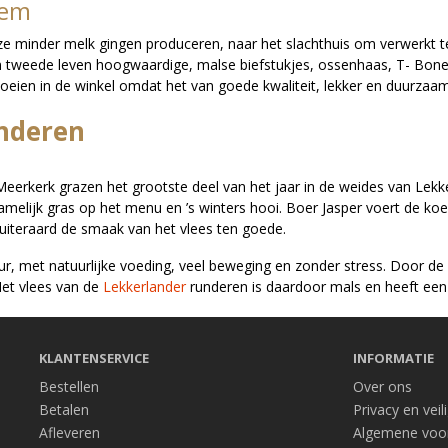
dem
 ze minder melk gingen produceren, naar het slachthuis om verwerkt 
n tweede leven hoogwaardige, malse biefstukjes, ossenhaas, T- Bone
eien in de winkel omdat het van goede kwaliteit, lekker en duurzaam
underen
eerkerk grazen het grootste deel van het jaar in de weides van Lekke
elijk gras op het menu en ’s winters hooi. Boer Jasper voert de koeie
uiteraard de smaak van het vlees ten goede.
ur, met natuurlijke voeding, veel beweging en zonder stress. Door de
Het vlees van de
Lekkerlander
runderen is daardoor mals en heeft een
KLANTENSERVICE
INFORMATIE
Bestellen
Over ons
Betalen
Privacy en veil
Afleveren
Algemene voo