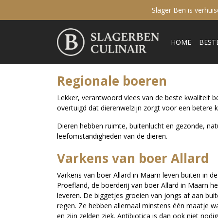
Slager Ben is verhui
HOME
BEST
Regionale boeren
Lekker, verantwoord vlees van de beste kwaliteit b
overtuigd dat dierenwelzijn zorgt voor een betere k
Dieren hebben ruimte, buitenlucht en gezonde, natuu
leefomstandigheden van de dieren.
Varkens van boer Allard
Varkens van boer Allard in Maarn leven buiten in de
Proefland, de boerderij van boer Allard in Maarn he
leveren. De biggetjes groeien van jongs af aan bui
regen. Ze hebben allemaal minstens één maatje waa
en zijn zelden ziek. Antibiotica is dan ook niet nod