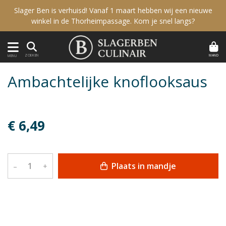
Slager Ben is verhuisd! Vanaf 1 maart hebben wij een nieuwe
winkel in de Thorheimpassage. Kom je snel langs?
MAND
ZOEKEN
MENU
Ambachtelijke knoflooksaus
€ 6,49
Plaats in mandje
–
+