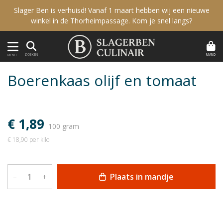
Slager Ben is verhuisd! Vanaf 1 maart hebben wij een nieuwe
winkel in de Thorheimpassage. Kom je snel langs?
MAND
ZOEKEN
MENU
Boerenkaas olijf en tomaat
€ 1,89
100 gram
€ 18,90 per kilo
Plaats in mandje
–
+