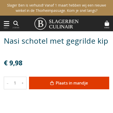
Slager Ben is verhuisd! Vanaf 1 maart hebben wij een nieuwe
winkel in de Thorheimpassage. Kom je snel langs?
MAND
ZOEKEN
MENU
Nasi schotel met gegrilde kip
€ 9,98
Plaats in mandje
–
+