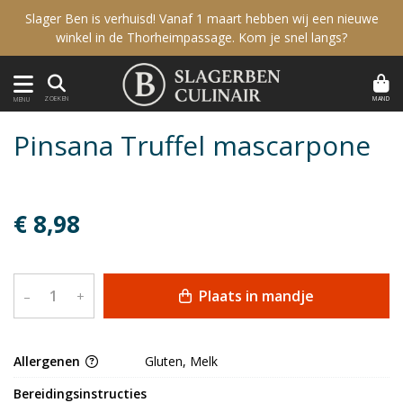
Slager Ben is verhuisd! Vanaf 1 maart hebben wij een nieuwe
winkel in de Thorheimpassage. Kom je snel langs?
MAND
ZOEKEN
MENU
Pinsana Truffel mascarpone
€ 8,98
Plaats in mandje
–
+
Allergenen
Gluten, Melk
Bereidingsinstructies