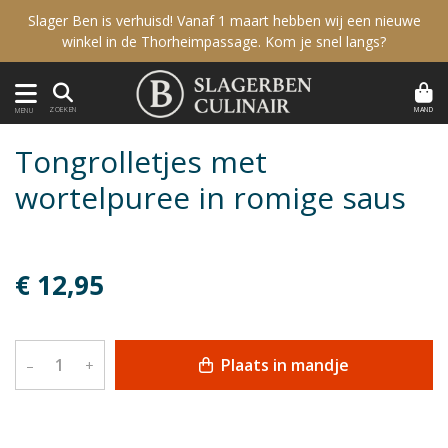
Slager Ben is verhuisd! Vanaf 1 maart hebben wij een nieuwe
winkel in de Thorheimpassage. Kom je snel langs?
MAND
ZOEKEN
MENU
Tongrolletjes met
wortelpuree in romige saus
€ 12,95
Plaats in mandje
–
+