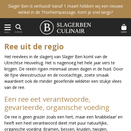
Slager Ben is verhuisd! Vanaf 1 maart hebben wij een nieuwe
winkel in de Thorheimpassage. Kom je snel langs?
MAND
ZOEKEN
MENU
Ree uit de regio
Het reevlees in de slagerij van Slager Ben komt van de
Utrechtse Heuvelrug. Het is nagenoeg het hele jaar vers te
krijgen. De reeën rijpen minimaal zeven dagen in de huid. Door
de fijne vleesstructuur en de nootachtige, zoete smaak
waardeert ook de minder geoefende wildeter een stukje vlees
van de ree.
Een ree eet verantwoorde,
gevarieerde, organische voeding
De ree is geen grazer zoals een hert, maar een ‘knabbelaar’ en
heeft een heel verantwoord dieet met puur natuurlijke,
organische voeding. Bramen, bessen, kruiden, twijgen,